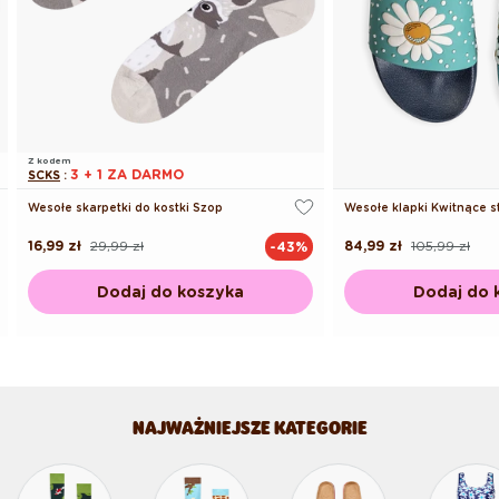
Z kodem
3 + 1 ZA DARMO
SCKS
:
Wesołe skarpetki do kostki Szop
Wesołe klapki Kwitnące s
16,99 zł
29,99 zł
84,99 zł
105,99 zł
-43%
Cena
Cena
Cena
Cena
regularna
promocyjna
regularna
promocyjna
Dodaj do koszyka
Dodaj do 
NAJWAŻNIEJSZE KATEGORIE