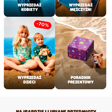
WYPRZEDAŻ
WYPRZEDAŻ
KOBIETY
MĘŻCZYŹNI
WYPRZEDAŻ
PORADNIK
DZIECI
PREZENTOWY
NAJBARDZIEJ LUBIANE PRZEDMIOTY