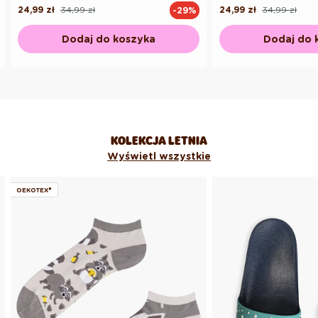
24,99 zł
34,99 zł
24,99 zł
34,99 zł
-29%
Cena
Cena
Cena
Cena
regularna
promocyjna
regularna
promocyjna
Dodaj do koszyka
Dodaj do 
KOLEKCJA LETNIA
Wyświetl wszystkie
OEKOTEX®