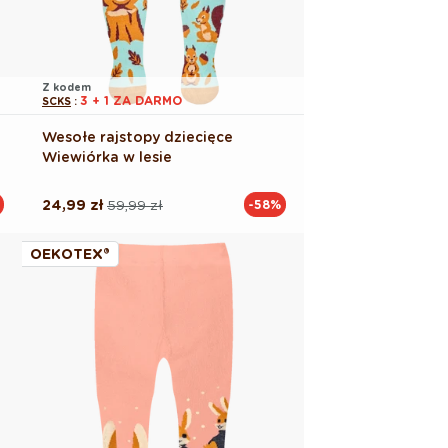
Z kodem
3 + 1 ZA DARMO
SCKS
:
Wesołe rajstopy dziecięce
Wiewiórka w lesie
24,99 zł
59,99 zł
-58%
Cena
Cena
regularna
promocyjna
OEKOTEX®