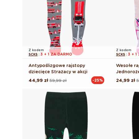
Z kodem
Z kodem
3 + 1 ZA DARMO
3 + 
SCKS
:
SCKS
:
Antypoślizgowe rajstopy
Wesołe ra
dziecięce Strażacy w akcji
Jednoroże
44,99 zł
59,99 zł
24,99 zł
5
-25%
Cena
Cena
Cena
Cena
regularna
promocyjna
regularna
promocyj