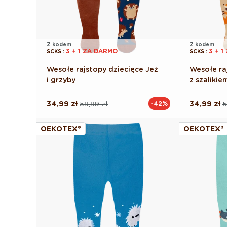
Z kodem
Z kodem
3 + 1 ZA DARMO
3 + 
SCKS
:
SCKS
:
Wesołe rajstopy dziecięce Jeż
Wesołe raj
i grzyby
z szalikie
34,99 zł
59,99 zł
34,99 zł
5
-42%
Cena
Cena
Cena
Cena
regularna
promocyjna
regularna
promocyj
OEKOTEX®
OEKOTEX®