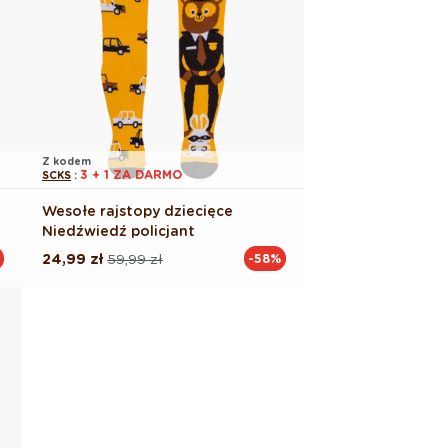
Z kodem
3 + 1 ZA DARMO
SCKS
:
Wesołe rajstopy dziecięce
Niedźwiedź policjant
24,99 zł
59,99 zł
-58%
Cena
Cena
regularna
promocyjna