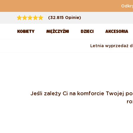
Przejdź do treści
Odkry
(32.815 Opinie)
KOBIETY
MĘŻCZYŹNI
DZIECI
AKCESORIA
Letnia wyprzedaż 
Jeśli zależy Ci na komforcie Twojej p
ro