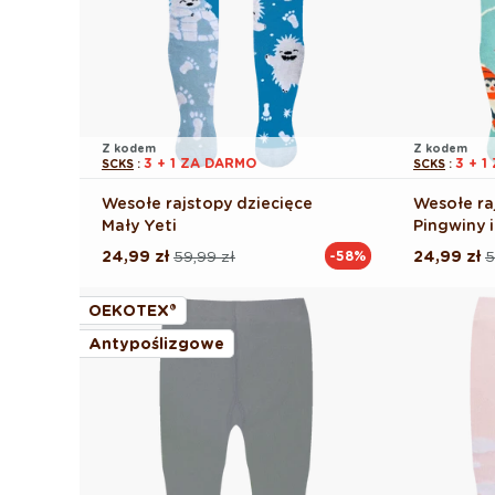
Z kodem
Z kodem
3 + 1 ZA DARMO
3 + 
SCKS
:
SCKS
:
Wesołe rajstopy dziecięce
Wesołe ra
Mały Yeti
Pingwiny i
24,99 zł
59,99 zł
24,99 zł
5
-58%
Cena
Cena
Cena
Cena
regularna
promocyjna
regularna
promocyj
OEKOTEX®
Antypoślizgowe