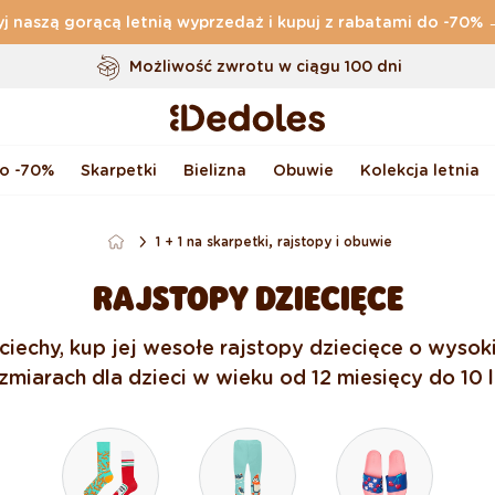
j naszą gorącą letnią wyprzedaż i kupuj z rabatami do -70%
Darmowa
dostawa zamówień o wartości powyżej
169 zł
Możliwość zwrotu w ciągu 100 dni
Oryginalne wzornictwo stworzone przez nas
Szybka wysyłka w ciągu <48 godzin
do -70%
Skarpetki
Bielizna
Obuwie
Kolekcja letnia
1 + 1 na skarpetki, rajstopy i obuwie
RAJSTOPY DZIECIĘCE
ociechy, kup jej wesołe rajstopy dziecięce o wyso
zmiarach dla dzieci w wieku od 12 miesięcy do 10 l