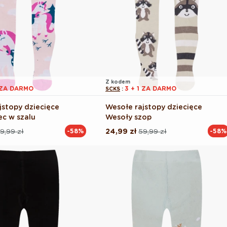
Z kodem
1 ZA DARMO
3 + 1 ZA DARMO
SCKS
:
jstopy dziecięce
Wesołe rajstopy dziecięce
c w szalu
Wesoły szop
9,99 zł
24,99 zł
59,99 zł
-58%
-58%
Cena
Cena
na
regularna
promocyjna