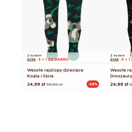
Z kodem
Z kodem
3 + 1 ZA DARMO
3 + 
SCKS
:
SCKS
:
Wesołe rajstopy dziecięce
Wesołe ra
Koala i liście
Dinozaury
24,99 zł
59,99 zł
24,99 zł
5
-58%
Cena
Cena
Cena
Cena
regularna
promocyjna
regularna
promocyj