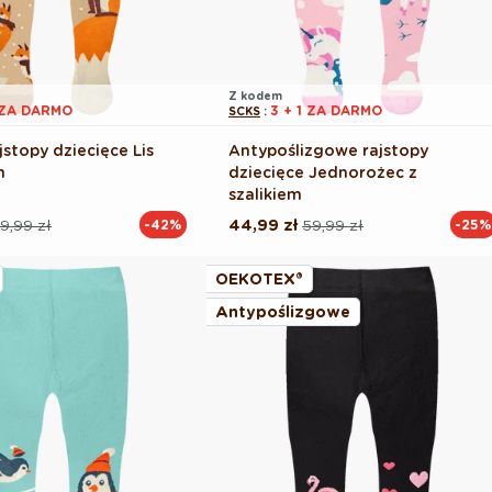
Z kodem
1 ZA DARMO
3 + 1 ZA DARMO
SCKS
:
stopy dziecięce Lis
Antypoślizgowe rajstopy
m
dziecięce Jednorożec z
szalikiem
9,99 zł
44,99 zł
59,99 zł
-42%
-25%
Cena
Cena
na
regularna
promocyjna
OEKOTEX®
Antypoślizgowe