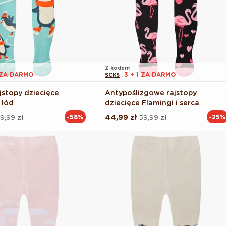
Z kodem
1 ZA DARMO
3 + 1 ZA DARMO
SCKS
:
jstopy dziecięce
Antypoślizgowe rajstopy
 lód
dziecięce Flamingi i serca
9,99 zł
44,99 zł
59,99 zł
-58%
-25%
Cena
Cena
na
regularna
promocyjna