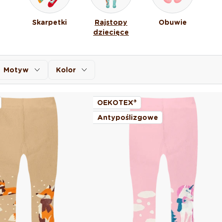
Skarpetki
Rajstopy
Obuwie
dziecięce
Motyw
Kolor
OEKOTEX®
Antypoślizgowe