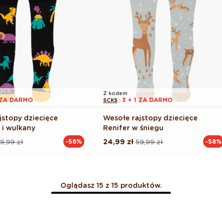
Z kodem
1 ZA DARMO
3 + 1 ZA DARMO
SCKS
:
jstopy dziecięce
Wesołe rajstopy dziecięce
 i wulkany
Renifer w śniegu
9,99 zł
24,99 zł
59,99 zł
-58%
-58%
Cena
Cena
na
regularna
promocyjna
Oglądasz 15 z 15 produktów.