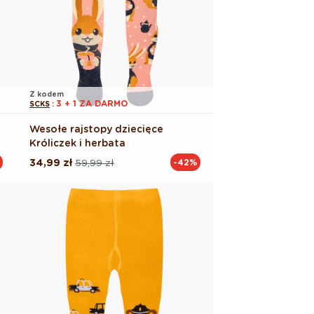
Z kodem
3 + 1 ZA DARMO
SCKS
:
Wesołe rajstopy dziecięce
Króliczek i herbata
34,99 zł
59,99 zł
-42%
Cena
Cena
regularna
promocyjna