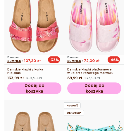
Z kodem
Z kodem
-33%
-46%
107,20 zł
72,00 zł
SUMMER
:
SUMMER
:
Damskie klapki z korka
Damskie klapki platformowe
Hibiskus
w kolorze różowego marmuru
133,99 zł
160,99 zł
89,99 zł
133,99 zł
Cena
Cena
Cena
Cena
regularna
promocyjna
regularna
promocyjna
Dodaj do
Dodaj do
koszyka
koszyka
Nowość
OEKOTEX®