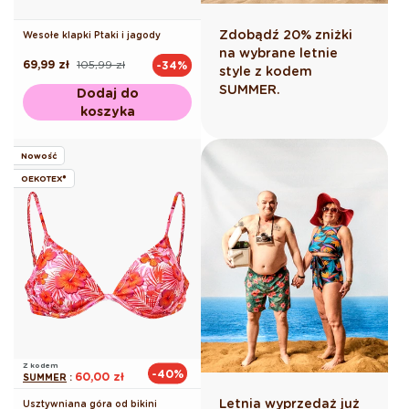
Zdobądź 20% zniżki
Wesołe klapki Ptaki i jagody
na wybrane letnie
69,99 zł
105,99 zł
-34%
Cena
Cena
style z kodem
regularna
promocyjna
SUMMER.
Dodaj do
koszyka
Nowość
OEKOTEX®
Z kodem
-40%
60,00 zł
SUMMER
:
Letnia wyprzedaż już
Usztywniana góra od bikini