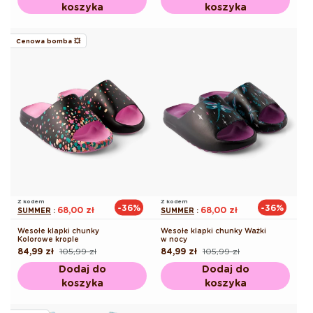
koszyka
koszyka
Cenowa bomba 💥
Z kodem
Z kodem
-36%
-36%
68,00 zł
68,00 zł
SUMMER
:
SUMMER
:
Wesołe klapki chunky
Wesołe klapki chunky Ważki
Kolorowe krople
w nocy
84,99 zł
105,99 zł
84,99 zł
105,99 zł
Cena
Cena
Cena
Cena
regularna
promocyjna
regularna
promocyjna
Dodaj do
Dodaj do
koszyka
koszyka