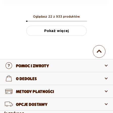
Oglądasz 22 z 933 produktów.
Pokaż więcej
POMOC I ZWROTY
Skontaktuj się z nami
O DEDOLES
Często zadawane pytania
O nas
METODY PŁATNOŚCI
Zwroty i reklamacje
O produktach
OPCJE DOSTAWY
Odstąpienie od umowy
Sprzedaż hurtowa