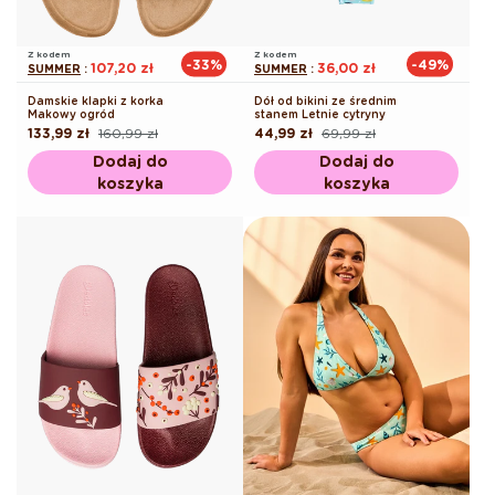
Z kodem
Z kodem
-33%
-49%
107,20 zł
36,00 zł
SUMMER
:
SUMMER
:
Damskie klapki z korka
Dół od bikini ze średnim
Makowy ogród
stanem Letnie cytryny
133,99 zł
160,99 zł
44,99 zł
69,99 zł
Cena
Cena
Cena
Cena
regularna
promocyjna
regularna
promocyjna
Dodaj do
Dodaj do
koszyka
koszyka