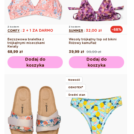
Z kodem
Z kodem
-68%
2 + 1 ZA DARMO
32,00 zł
COMFY
:
SUMMER
:
Bezszwowa braletka z
Wesoły trójkątny top od bikini
trójkątnymi miseczkami
Różowy kamuflaż
Kwiaty
Cena
68,99 zł
39,99 zł
99,99 zł
Cena
Cena
regularna
regularna
promocyjna
Dodaj do
Dodaj do
koszyka
koszyka
Nowość
OEKOTEX®
Średni stan