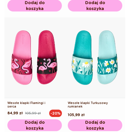
Dodaj do
Dodaj do
koszyka
koszyka
Wesołe klapki Flamingi i
Wesołe klapki Turkusowy
serca
rumianek
84,99 zł
105,99 zł
-20%
Cena
Cena
Cena
105,99 zł
regularna
promocyjna
regularna
Dodaj do
Dodaj do
koszyka
koszyka