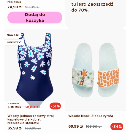
Hibiskus
tu jest! Zaoszczędź
74,99 zł
99,99 zł
Cena
Cena
do 70%.
regularna
promocyjna
Dodaj do
koszyka
Nowość
OEKOTEX®
Z kodem
-51%
68,80 zł
SUMMER
:
Wesoły jednoczęściowy strój
Wesołe klapki Słodka żyrafa
kąpielowy dla kobiet
Niebieskie stokrotki
69,99 zł
105,99 zł
-34%
Cena
Cena
85,99 zł
139,99 zł
Cena
Cena
regularna
promocyjna
regularna
promocyjna