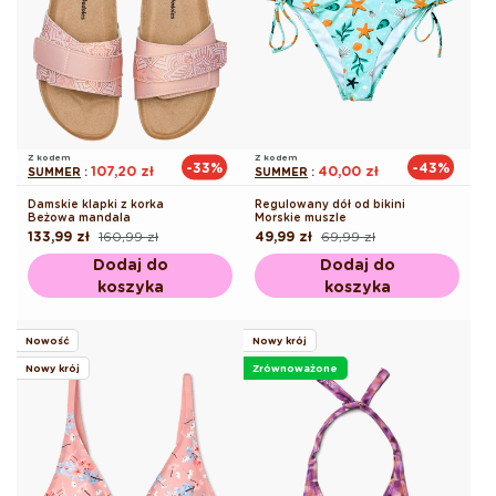
Z kodem
Z kodem
-33%
-43%
107,20 zł
40,00 zł
SUMMER
:
SUMMER
:
Damskie klapki z korka
Regulowany dół od bikini
Beżowa mandala
Morskie muszle
133,99 zł
160,99 zł
49,99 zł
69,99 zł
Cena
Cena
Cena
Cena
regularna
promocyjna
regularna
promocyjna
Dodaj do
Dodaj do
koszyka
koszyka
Nowość
Nowy krój
Nowy krój
Zrównoważone