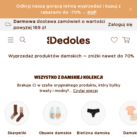
Przejdź do treści
Odkryj naszą gorącą letnią wyprzedaż i kupuj z
(32.819 Opinie)
rabatami do -70%
→
KUP
Darmowa
dostawa zamówień o wartości
Zaloguj się
powyżej
169 zł
0
Możliwość zwrotu w ciągu 100 dni
Koszyk
Oryginalne wzornictwo stworzone przez
nas
Wyprzedaż produktów damskich — zniżki nawet do 70%
Szybka wysyłka w ciągu <48 godzin
WSZYSTKO Z DAMSKIEJ KOLEKCJI
Brakuje Ci w szafie oryginalnego produktu, który byłby
trwały i modny?...
Czytaj więcej
Skarpetki
Obuwie damskie
Bielizna damska
Damsk