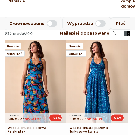
damskie
komple
domo
Zrównoważone
Wyprzedaż
Płeć
Najlepiej dopasowane
933
produkt(y)
Nowość
Nowość
OEKOTEX®
OEKOTEX®
Z kodem
Z kodem
-63%
-54%
56,00 zł
68,80 zł
SUMMER
:
SUMMER
:
Wesoła chusta plażowa
Wesoła chusta plażowa
Rajski ptak
Turkusowe kwiaty